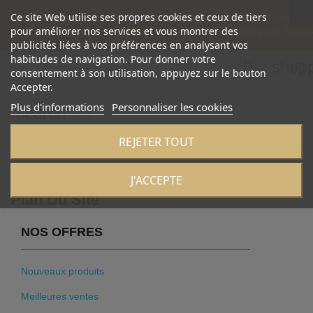
Ce site Web utilise ses propres cookies et ceux de tiers
Bienvenue dans notre boutique en ligne exclusive de Cre
pour améliorer nos services et vous montrer des
France, spécialisée dans l'outil officiel Creaclip pour l'auto
publicités liées à vos préférences en analysant vos
habitudes de navigation. Pour donner votre
shopp


(0)
consentement à son utilisation, appuyez sur le bouton
Accepter.
Plus d'informations
Personnaliser les cookies
search
REJETER TOUT
Accueil
Plan du site
J'ACCEPTE
Plan Du Site
NOS OFFRES
Nouveaux produits
Meilleures ventes