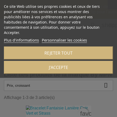
Ce site Web utilise ses propres cookies et ceux de tiers
Bienvenue dans notre boutique en ligne exclusive de Cre
pour améliorer nos services et vous montrer des
France, spécialisée dans l'outil officiel Creaclip pour l'auto
publicités liées à vos préférences en analysant vos
habitudes de navigation. Pour donner votre
shopp


(0)
consentement à son utilisation, appuyez sur le bouton
Accepter.
Plus d'informations
Personnaliser les cookies
search
REJETER TOUT
Accueil
Marques
By MPN
J'ACCEPTE
Liste des produits de la marque By MPN

Prix, croissant
Affichage 1-3 de 3 article(s)
favorite_bord